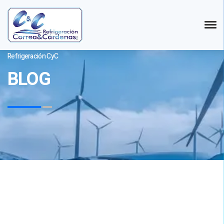
Refrigeración CyC
BLOG