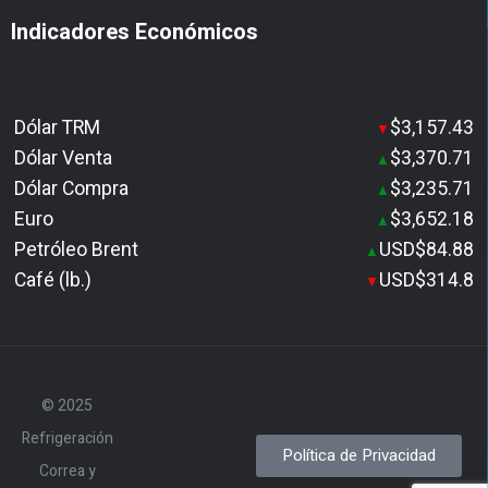
Indicadores Económicos
Dólar TRM
$3,157.43
▼
Dólar Venta
$3,370.71
▲
Dólar Compra
$3,235.71
▲
Euro
$3,652.18
▲
Petróleo Brent
USD$84.88
▲
Café (lb.)
USD$314.8
▼
© 2025
Refrigeración
Política de Privacidad
Correa y