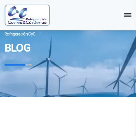
Refrigeración CyC
BLOG