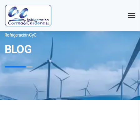
Refrigeración CyC
BLOG