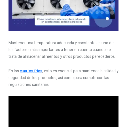
Mantener una temperatura adecuada y constante es uno de
los factores más importantes a tener en cuenta cuando se
trata de almacenar alimentos y otros productos perecederos.
En los
cuartos fríos
, esto es esencial para mantener la calidad y
seguridad de los productos, así como para cumplir con las
regulaciones sanitarias.