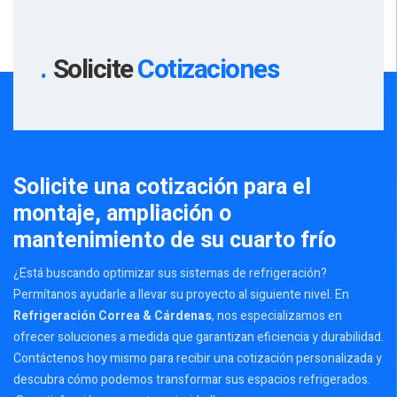
Solicite
Cotizaciones
Solicite una cotización para el
montaje, ampliación o
mantenimiento de su cuarto frío
¿Está buscando optimizar sus sistemas de refrigeración?
Permítanos ayudarle a llevar su proyecto al siguiente nivel. En
Refrigeración Correa & Cárdenas
, nos especializamos en
ofrecer soluciones a medida que garantizan eficiencia y durabilidad.
Contáctenos hoy mismo para recibir una cotización personalizada y
descubra cómo podemos transformar sus espacios refrigerados.