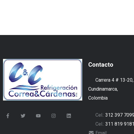
Contacto
Carrera 4 # 13-20,
Cundinamarca,
Colombia
Cel.:
312 397 709
Cel.:
311 819 918
Email: