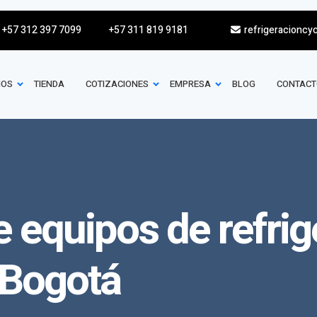
+57 312 397 7099
+57 311 819 9181
refrigeracioncy
IOS
TIENDA
COTIZACIONES
EMPRESA
BLOG
CONTACT
 equipos de refrig
 Bogotá