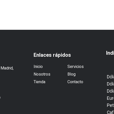
Ind
Enlaces rápidos
Inicio
Servicios
 Madrid,
Nosotros
Blog
Dól
Tienda
Contacto
Dól
Dól
9
Eur
Pet
1
Caf