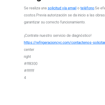
Se realiza una
solicitud vía email
o
teléfono
.Se ef
costos.Previa autorización se da inicio a las ob
garantizar su correcto funcionamiento.
¡Contrate nuestro servicio de diagnóstico!
https://refrigeracioncyc.com/contactenos-solicit
center
right
#ff8300
#ffffff
4