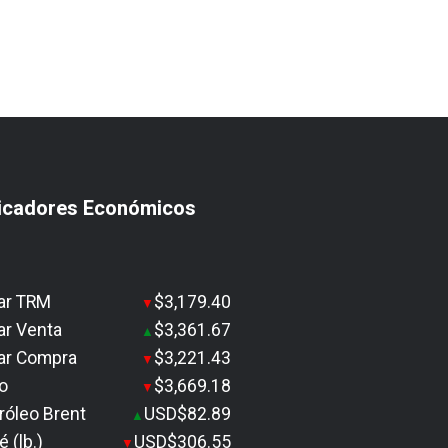
icadores Económicos
ar TRM
$3,179.40
▼
ar Venta
$3,361.67
▲
ar Compra
$3,221.43
▼
o
$3,669.18
▼
róleo Brent
USD$82.89
▲
é (lb.)
USD$306.55
▼