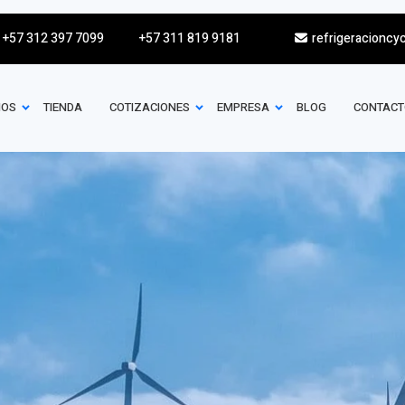
+57 312 397 7099
+57 311 819 9181
refrigeracioncy
IOS
TIENDA
COTIZACIONES
EMPRESA
BLOG
CONTACT