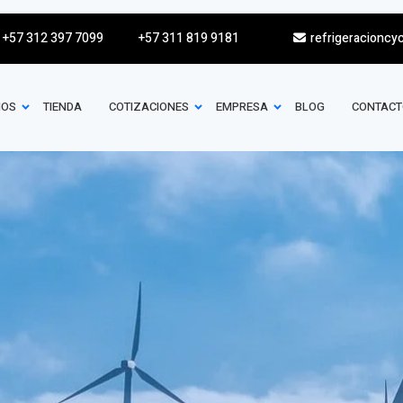
+57 312 397 7099
+57 311 819 9181
refrigeracioncy
IOS
TIENDA
COTIZACIONES
EMPRESA
BLOG
CONTACT