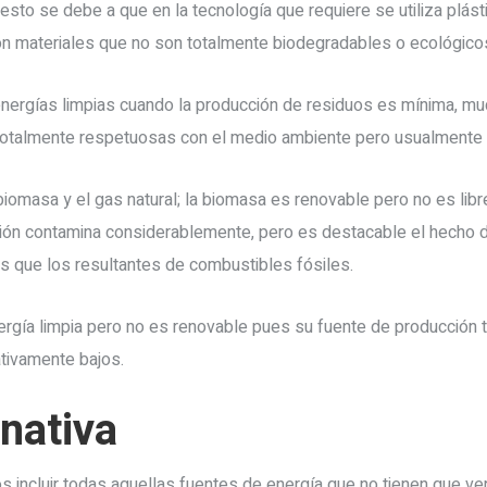
esto se debe a que en la tecnología que requiere se utiliza plásti
 materiales que no son totalmente biodegradables o ecológico
nergías limpias cuando la producción de residuos es mínima, mu
totalmente respetuosas con el medio ambiente pero usualment
iomasa y el gas natural; la biomasa es renovable pero no es lib
ión contamina considerablemente, pero es destacable el hecho d
s que los resultantes de combustibles fósiles.
nergía limpia pero no es renovable pues su fuente de producción 
ativamente bajos.
nativa
 incluir todas aquellas fuentes de energía que no tienen que v