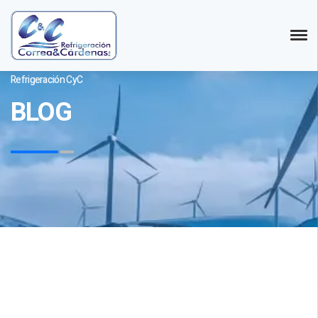
Refrigeración CyC
BLOG