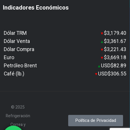
Indicadores Económicos
Dólar TRM
$3,179.40
▼
Dólar Venta
$3,361.67
▲
Dólar Compra
$3,221.43
▼
Euro
$3,669.18
▼
Petróleo Brent
USD$82.89
▲
Café (lb.)
USD$306.55
▼
© 2025
Refrigeración
Política de Privacidad
Correa y