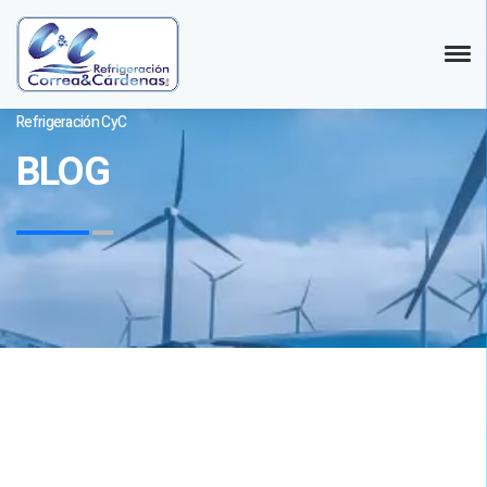
Refrigeración CyC
BLOG