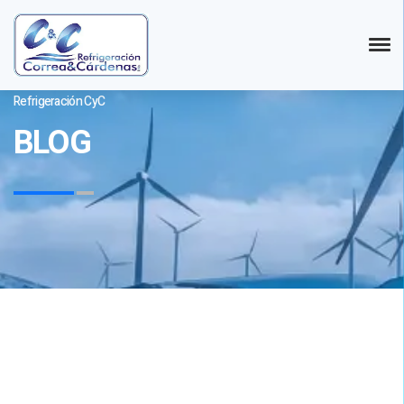
Refrigeración CyC
BLOG