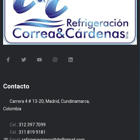
Contacto
Carrera 4 # 13-20, Madrid, Cundinamarca,
Colombia
Cel.:
312 397 7099
Cel.:
311 819 9181
Email:
refrigeracioncycltda@gmail.com