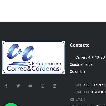
Contacto
Carrera 4 # 13-20,
Cundinamarca,
Colombia
Cel.:
312 397 709
Cel.:
311 819 918
Email: