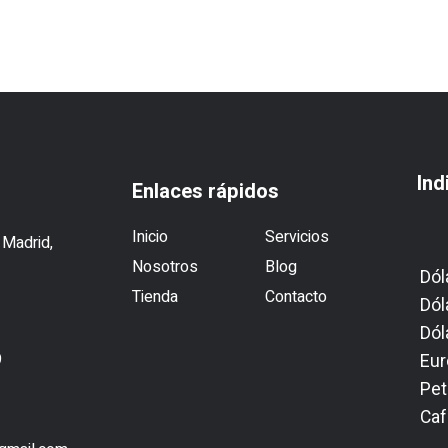
Ind
Enlaces rápidos
Inicio
Servicios
 Madrid,
Nosotros
Blog
Dól
Tienda
Contacto
Dól
Dól
9
Eur
Pet
1
Caf