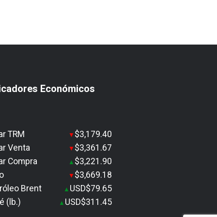
icadores Económicos
ar TRM
$3,179.40
▼
ar Venta
$3,361.67
▼
ar Compra
$3,221.90
▲
o
$3,669.18
▼
róleo Brent
USD$79.65
▲
é (lb.)
USD$311.45
▲