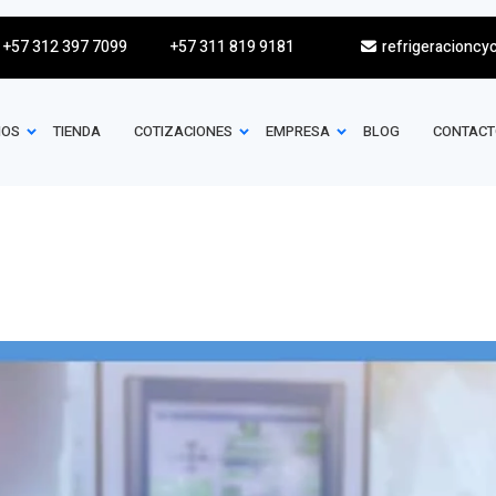
+57 312 397 7099
+57 311 819 9181
refrigeracioncy
IOS
TIENDA
COTIZACIONES
EMPRESA
BLOG
CONTACT