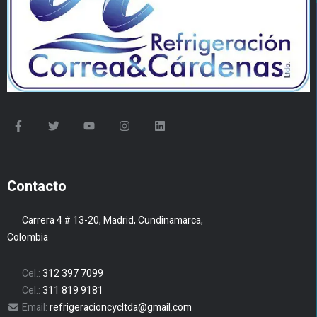
Contacto
Carrera 4 # 13-20, Madrid, Cundinamarca,
Colombia
Cel.:
312 397 7099
Cel.:
311 819 9181
Email:
refrigeracioncycltda@gmail.com