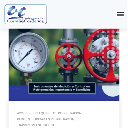
,
ACCESORIOS Y EQUIPOS DE REFRIGERACION
,
,
BLOG
SEGURIDAD EN REFRIGERACIÓN
TRANSICIÓN ENERGÉTICA