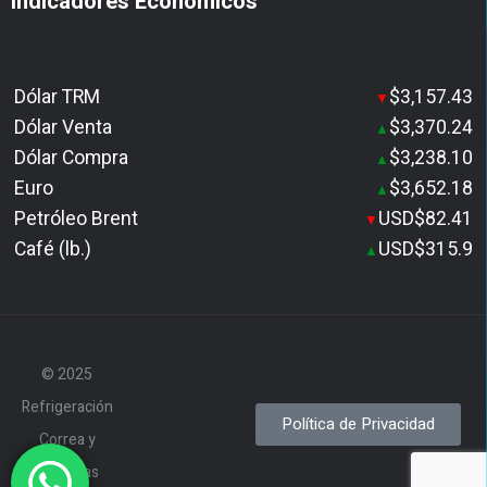
Indicadores Económicos
Dólar TRM
$3,157.43
▼
Dólar Venta
$3,370.24
▲
Dólar Compra
$3,238.10
▲
Euro
$3,652.18
▲
Petróleo Brent
USD$82.41
▼
Café (lb.)
USD$315.9
▲
© 2025
Refrigeración
Política de Privacidad
Correa y
Cardenas