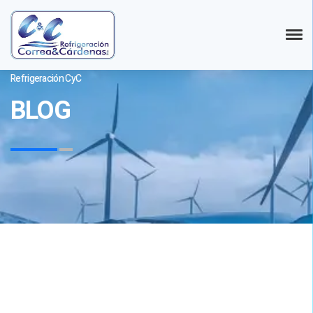
Refrigeración CyC
BLOG