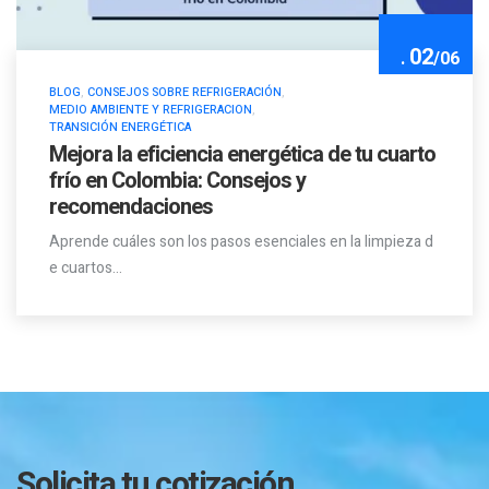
02
.
/
06
BLOG
,
CONSEJOS SOBRE REFRIGERACIÓN
,
MEDIO AMBIENTE Y REFRIGERACION
,
TRANSICIÓN ENERGÉTICA
Mejora la eficiencia energética de tu cuarto
frío en Colombia: Consejos y
recomendaciones
Aprende cuáles son los pasos esenciales en la limpieza d
e cuartos…
Solicita tu cotización