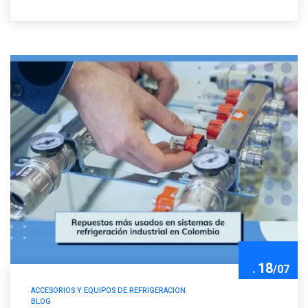
18
.
/
07
ACCESORIOS Y EQUIPOS DE REFRIGERACION
,
BLOG