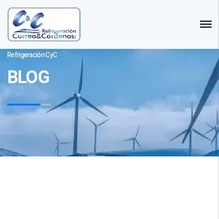
Refrigeración CyC
BLOG