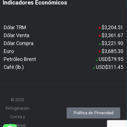
Indicadores Económicos
Dólar TRM
$3,204.51
▼
Dólar Venta
$3,361.67
▼
Dólar Compra
$3,221.90
▲
Euro
$3,685.30
▼
Petróleo Brent
USD$79.95
▲
Café (lb.)
USD$311.45
▲
© 2025
Refrigeración
Política de Privacidad
Correa y
Cardenas