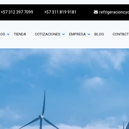
+57 312 397 7099
+57 311 819 9181
refrigeracioncy
IOS
TIENDA
COTIZACIONES
EMPRESA
BLOG
CONTACT