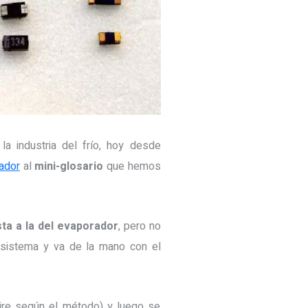
a industria del frío, hoy desde
ador
al
mini-glosario
que hemos
ta a la del evaporador
, pero no
l sistema y va de la mano con el
aire según el método) y luego se