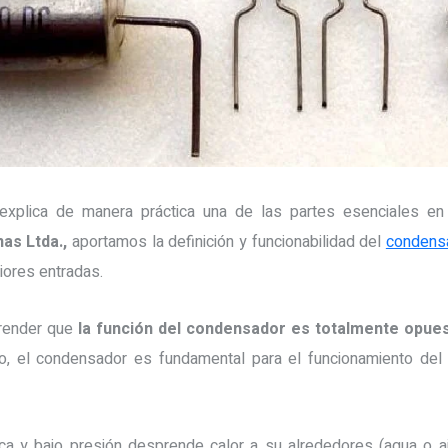
explica de manera práctica una de las partes esenciales en l
as Ltda.,
aportamos la definición y funcionabilidad del
condens
iores entradas.
render que
la función del condensador es totalmente opues
ario, el condensador es fundamental para el funcionamiento de
mica y bajo presión desprende calor a su alrededores (agua o 