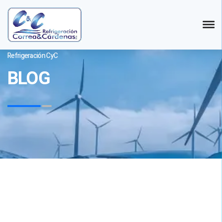
Refrigeración CyC
BLOG