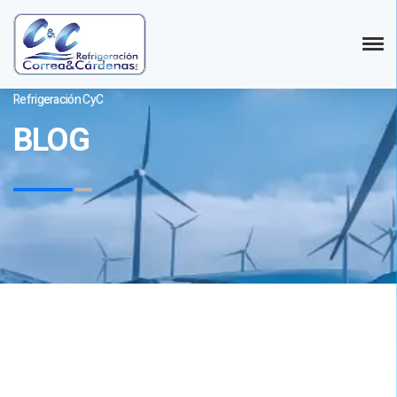
Refrigeración CyC
BLOG