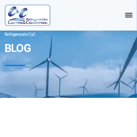
Refrigeración CyC
BLOG