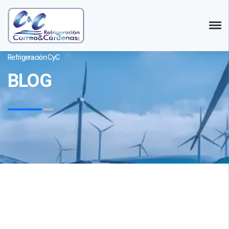
Refrigeración CyC
BLOG