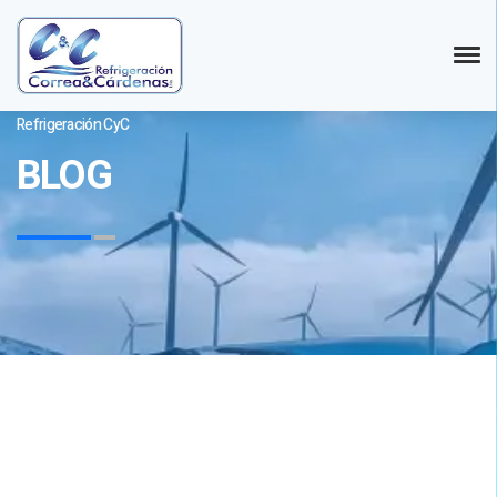
Refrigeración CyC
BLOG