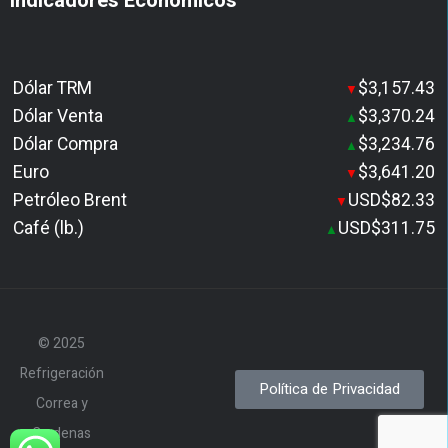
Indicadores Económicos
Dólar TRM
$3,157.43
▼
Dólar Venta
$3,370.24
▲
Dólar Compra
$3,234.76
▲
Euro
$3,641.20
▼
Petróleo Brent
USD$82.33
▼
Café (lb.)
USD$311.75
▲
© 2025
Refrigeración
Política de Privacidad
Correa y
Cardenas