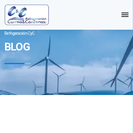
Refrigeración CyC
BLOG