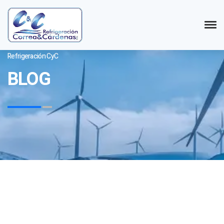
Refrigeración CyC
BLOG