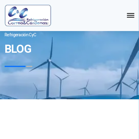
Refrigeración CyC
BLOG