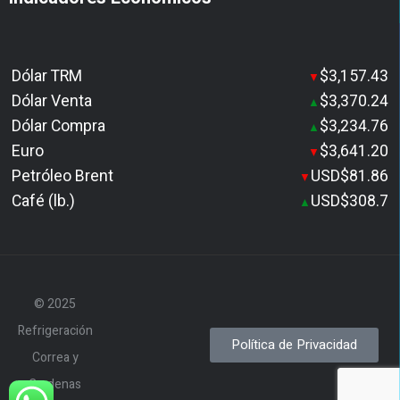
Dólar TRM
$3,157.43
▼
Dólar Venta
$3,370.24
▲
Dólar Compra
$3,234.76
▲
Euro
$3,641.20
▼
Petróleo Brent
USD$81.86
▼
Café (lb.)
USD$308.7
▲
© 2025
Refrigeración
Política de Privacidad
Correa y
Cardenas