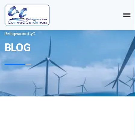
Refrigeración CyC
BLOG