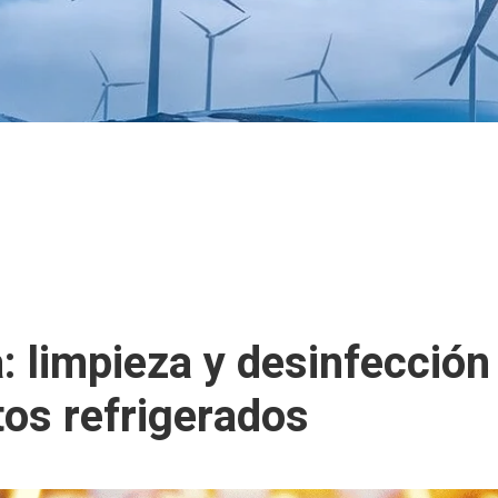
a: limpieza y desinfecció
tos refrigerados