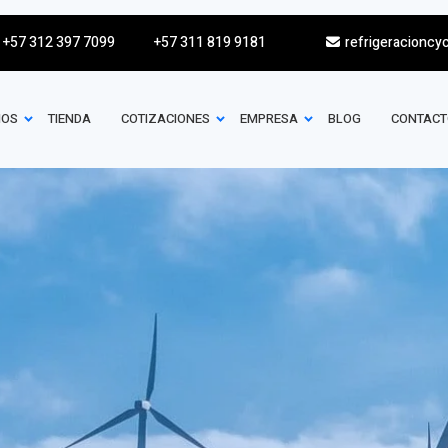
+57 312 397 7099
+57 311 819 9181
refrigeracioncy
IOS
TIENDA
COTIZACIONES
EMPRESA
BLOG
CONTACT