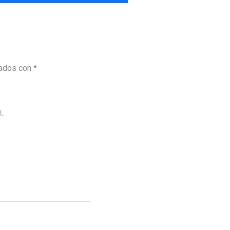
cados con
*
RL