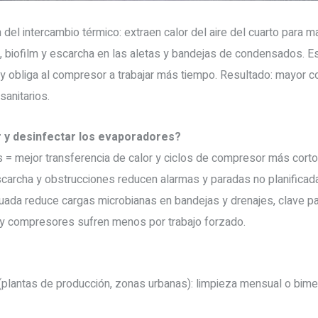
el intercambio térmico: extraen calor del aire del cuarto para ma
, biofilm y escarcha en las aletas y bandejas de condensados. E
e y obliga al compresor a trabajar más tiempo. Resultado: mayor c
sanitarios.
r y desinfectar los evaporadores?
as = mejor transferencia de calor y ciclos de compresor más corto
scarcha y obstrucciones reducen alarmas y paradas no planificad
uada reduce cargas microbianas en bandejas y drenajes, clave pa
r y compresores sufren menos por trabajo forzado.
plantas de producción, zonas urbanas): limpieza mensual o bime