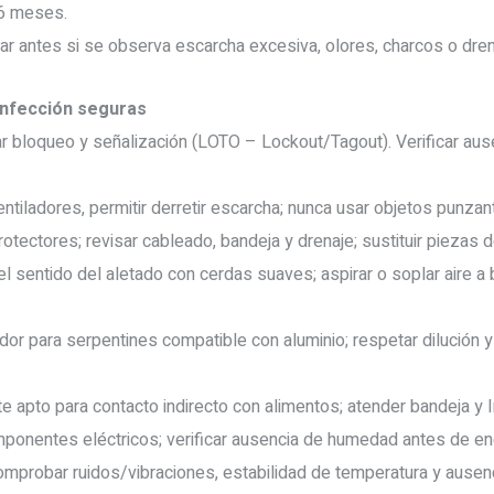
 6 meses.
ar antes si se observa escarcha excesiva, olores, charcos o dren
infección seguras
icar bloqueo y señalización (LOTO – Lockout/Tagout). Verificar au
ntiladores, permitir derretir escarcha; nunca usar objetos punzan
rotectores; revisar cableado, bandeja y drenaje; sustituir piezas d
el sentido del aletado con cerdas suaves; aspirar o soplar aire a
ador para serpentines compatible con aluminio; respetar dilución 
e apto para contacto indirecto con alimentos; atender bandeja y l
ponentes eléctricos; verificar ausencia de humedad antes de ene
omprobar ruidos/vibraciones, estabilidad de temperatura y ausen