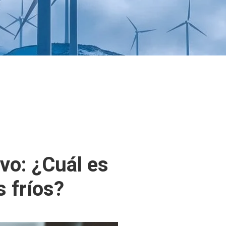
vo: ¿Cuál es
s fríos?