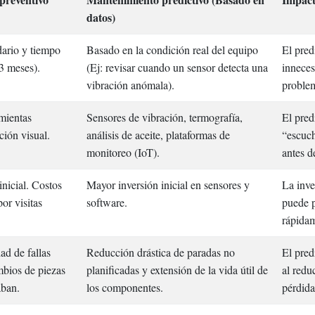
datos)
ario y tiempo
Basado en la condición real del equipo
El pred
 3 meses).
(Ej: revisar cuando un sensor detecta una
inneces
vibración anómala).
problem
mientas
Sensores de vibración, termografía,
El pred
ción visual.
análisis de aceite, plataformas de
“escuch
monitoreo (IoT).
antes d
nicial. Costos
Mayor inversión inicial en sensores y
La inve
por visitas
software.
puede p
rápidam
ad de fallas
Reducción drástica de paradas no
El pred
mbios de piezas
planificadas y extensión de la vida útil de
al redu
aban.
los componentes.
pérdida