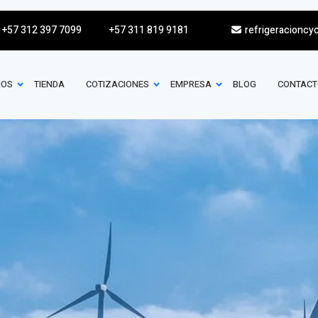
+57 312 397 7099
+57 311 819 9181
refrigeracioncy
IOS
TIENDA
COTIZACIONES
EMPRESA
BLOG
CONTACT