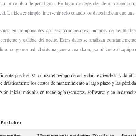
nta un cambio de paradigma. En lugar de depender de un calendario, u
al. La idea es simple: intervenir solo cuando los datos indican que una
sores en componentes críticos (compresores, motores de ventiladore
corriente y calidad del aceite. Estos datos se analizan constantemente
de su rango normal, el sistema genera una alerta, permitiendo al equipo
eficiente posible. Maximiza el tiempo de actividad, extiende la vida út
e drásticamente los costos de mantenimiento a largo plazo y las pérdida
ión inicial más alta en tecnología (sensores, software) y en la capacita
Predictivo
preventivo
Mantenimiento predictivo (Basado en
Impact