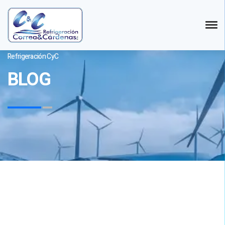
Refrigeración CyC
BLOG