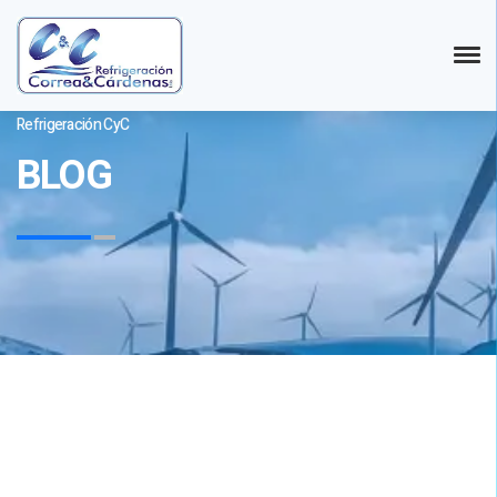
Refrigeración CyC
BLOG