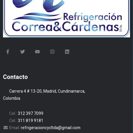
Contacto
Carrera 4 # 13-20, Madrid, Cundinamarca,
Colombia
Cel.:
312 397 7099
Cel.:
311 819 9181
Email:
refrigeracioncycltda@gmail.com