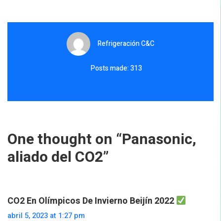
Refrigeración C&C
Posts made: 313
One thought on “
Panasonic,
aliado del CO2
”
CO2 En Olímpicos De Invierno Beijín 2022
abril 5, 2023 at 1:27 pm