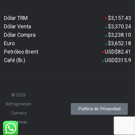
Dólar TRM
$3,157.43
▼
Dólar Venta
$3,370.24
▲
Dólar Compra
$3,238.10
▲
Euro
$3,652.18
▲
Petróleo Brent
USD$82.41
▼
Café (lb.)
USD$315.9
▲
© 2025
Refrigeración
Política de Privacidad
Correa y
Cardenas