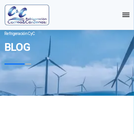
Refrigeración CyC
BLOG