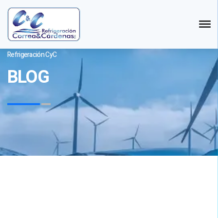
Refrigeración CyC
BLOG