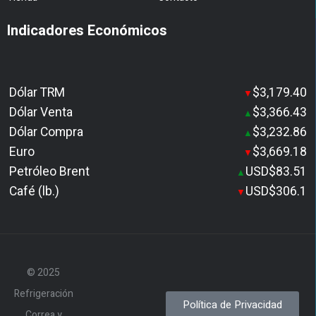
Indicadores Económicos
Dólar TRM
$3,179.40
▼
Dólar Venta
$3,366.43
▲
Dólar Compra
$3,232.86
▲
Euro
$3,669.18
▼
Petróleo Brent
USD$83.51
▲
Café (lb.)
USD$306.1
▼
© 2025
Refrigeración
Política de Privacidad
Correa y