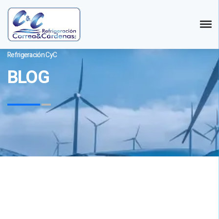
Refrigeración CyC
BLOG