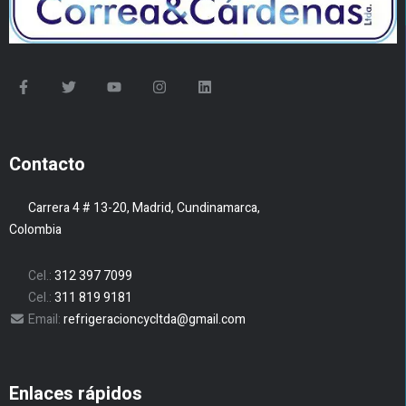
Contacto
Carrera 4 # 13-20, Madrid, Cundinamarca,
Colombia
Cel.:
312 397 7099
Cel.:
311 819 9181
Email:
refrigeracioncycltda@gmail.com
Enlaces rápidos