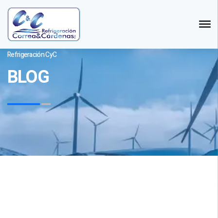
Refrigeración CyC
BLOG