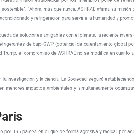
“Nuestra misión establecida por los miembros pone de relieve
sostenible”, “Ahora, más que nunca, ASHRAE afirma su misión de
re acondicionado y refrigeración para servir a la humanidad y pro
eda de soluciones amigables con el planeta, la reciente inversi
refrigerantes de bajo-GWP (potencial de calentamiento global po
ld Trump, el compromiso de ASHRAE no se modifica en cuanto a
la investigación y la ciencia. La Sociedad seguirá estableciend
enen menores impactos ambientales y simultáneamente optimiza
arís
do por 195 países en el que de forma agresiva y radical, por así 