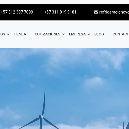
+57 312 397 7099
+57 311 819 9181
refrigeracioncy
IOS
TIENDA
COTIZACIONES
EMPRESA
BLOG
CONTACT