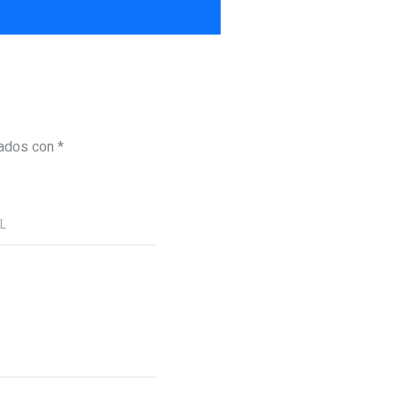
cados con
*
RL