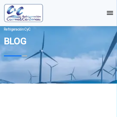
Refrigeración CyC
BLOG