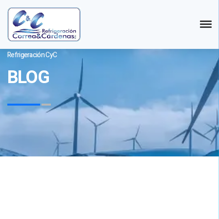
Refrigeración CyC
BLOG