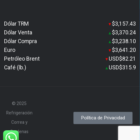
Dólar TRM
$3,157.43
▼
Dólar Venta
$3,370.24
▲
Dólar Compra
$3,238.10
▲
Euro
$3,641.20
▼
Petróleo Brent
USD$82.21
▼
Café (lb.)
USD$315.9
▲
© 2025
Refrigeración
Política de Privacidad
Correa y
Cardenas