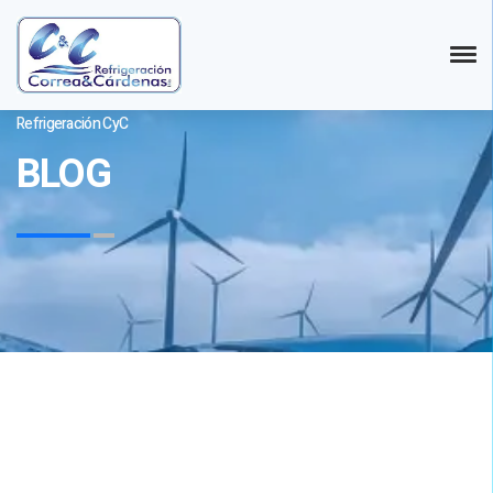
Refrigeración CyC
BLOG