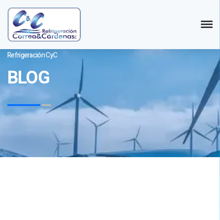
Refrigeración CyC
BLOG