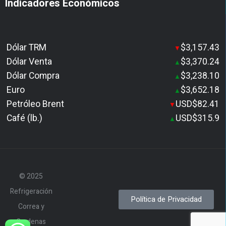
Indicadores Económicos
Dólar TRM
$3,157.43
▼
Dólar Venta
$3,370.24
▲
Dólar Compra
$3,238.10
▲
Euro
$3,652.18
▲
Petróleo Brent
USD$82.41
▼
Café (lb.)
USD$315.9
▲
© 2025
Refrigeración
Política de Privacidad
Correa y
Cardenas