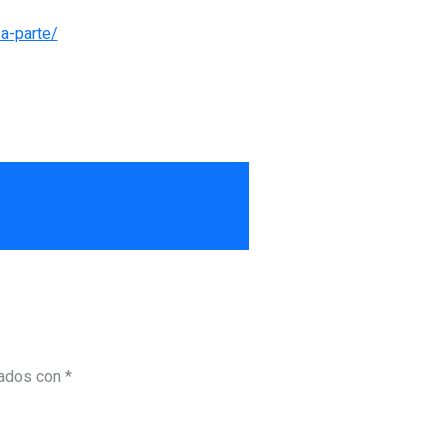
a-parte/
cados con
*