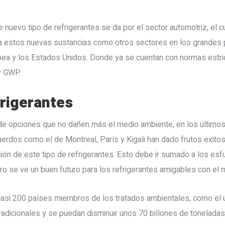
ste nuevo tipo de refrigerantes se da por el sector automotriz, el 
a estos nuevas sustancias como otros sectores en los grandes 
ea y los Estados Unidos. Donde ya se cuentan con normas estrict
y GWP.
frigerantes
e opciones que no dañen más el medio ambiente, en los últimos
cuerdos como el de Montreal, París y Kigali han dado frutos exito
ción de este tipo de refrigerantes. Esto debe ir sumado a los es
ro se ve un buen futuro para los refrigerantes amigables con el
casi 200 países miembros de los tratados ambientales, como el 
radicionales y se puedan disminuir unos 70 billones de tonelada