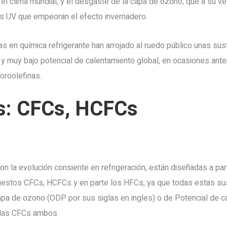
 el clima mundial, y el desgaste de la capa de ozono, que a su 
yos UV que empeoran el efecto invernadero.
as en química refrigerante han arrojado al ruedo público unas sus
y muy bajo potencial de calentamiento global, en ocasiones ant
oroolefinas.
s: CFCs, HCFCs
n la evolución consiente en refrigeración, están diseñadas a parti
estos CFCs, HCFCs y en parte los HFCs, ya que todas estas sust
apa de ozono (ODP por sus siglas en ingles) o de Potencial de 
e las CFCs ambos.