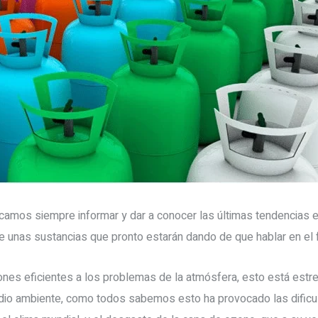
amos siempre informar y dar a conocer las últimas tendencias en 
unas sustancias que pronto estarán dando de que hablar en el fu
iones eficientes a los problemas de la atmósfera, esto está est
medio ambiente, como todos sabemos esto ha provocado las difi