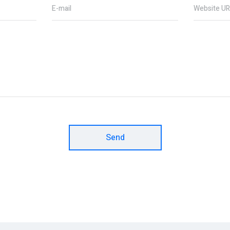
E-mail
Website U
Send