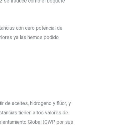
vez se traduce como el boquete
tancias con cero potencial de
eriores ya las hemos podido
r de aceites, hidrogeno y flúor, y
ancias tienen altos valores de
calentamiento Global (GWP por sus