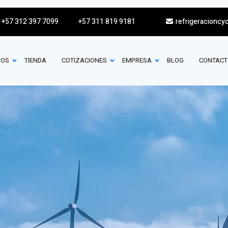
+57 312 397 7099
+57 311 819 9181
refrigeracioncy
IOS
TIENDA
COTIZACIONES
EMPRESA
BLOG
CONTACT