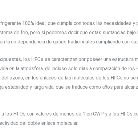
frigerante 100% ideal, que cumpla con todas las necesidades y 
istema de frío, pero si podemos decir que estas sustancias bajo
en la no dependencia de gases tradicionales cumpliendo con sus
xpuestas, los HFOs se caracterizan por poseer una estructura m
ida en la atmósfera, de incluso solo días a comparación de los H
to del ozono; en los enlaces de las moléculas de los HFCs no se
a estabilidad y larga vida, que se traduce como años para alcanzar 
e a los HFOs con valores de menos de 1 en GWP y a los HFCs co
fectividad del doble enlace molecular.