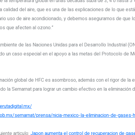
e la temperatura global en unas décadas suba de 3, 4 o hasta 5°C
a calidad del aire, que es una de las explicaciones de lo que est
sario uso de aire acondicionado, y debemos asegurarnos de que l
s que afecten al ozono.”
mbiente de las Naciones Unidas para el Desarrollo Industrial (O
ido un caso especial en el apoyo a las metas del Protocolo de M
minación global de HFC es asombroso, además con el rigor de la e
ido la Semarnat para lograr un cambio efectivo en la eliminación 
erutadigital.mx/
ob.mx/semarnat/prensa/nicia-mexico-la-eliminacion-de-gases-
uiente articulo:
Japon aumenta el control de recuperacion de gas