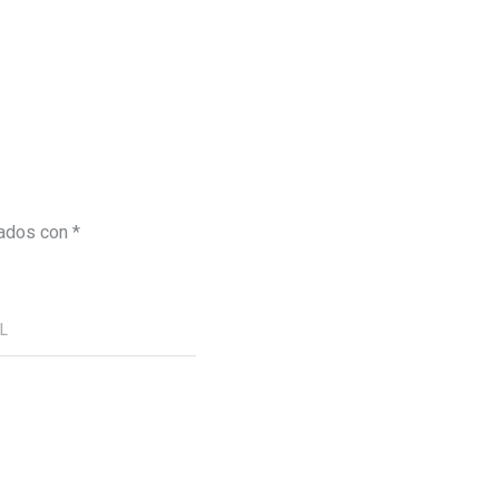
cados con
*
RL