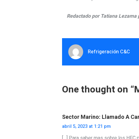
Redactado por Tatiana Lezama p
Refrigeración C&C
One thought on “
M
Sector Marino: Llamado A Ca
abril 5, 2023 at 1:21 pm
[…] Para saber mas sobre los HFC pu