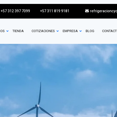
+57 312 397 7099
+57 311 819 9181
refrigeracioncy
IOS
TIENDA
COTIZACIONES
EMPRESA
BLOG
CONTACT