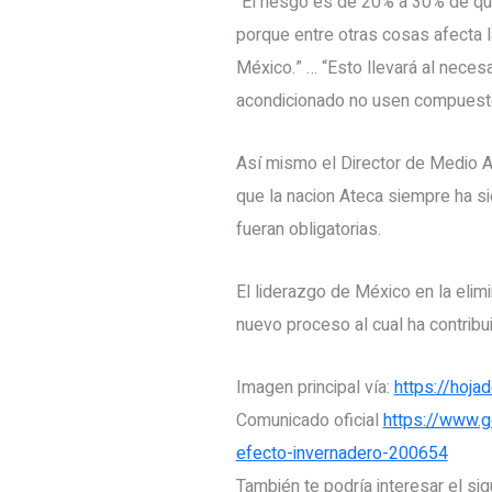
“El riesgo es de 20% a 30% de qu
porque entre otras cosas afecta l
México.” … “Esto llevará al nece
acondicionado no usen compuesto
Así mismo el Director de Medio A
que la nacion Ateca siempre ha s
fueran obligatorias.
El liderazgo de México en la eli
nuevo proceso al cual ha contribu
Imagen principal vía:
https://hojad
Comunicado oficial
https://www.g
efecto-invernadero-200654
También te podría interesar el sig