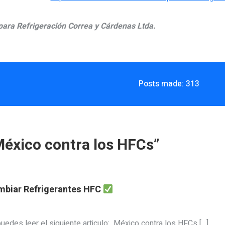
ara Refrigeración Correa y Cárdenas Ltda.
Posts made: 313
éxico contra los HFCs
”
mbiar Refrigerantes HFC
edes leer el siguiente articulo: México contra los HFCs […]