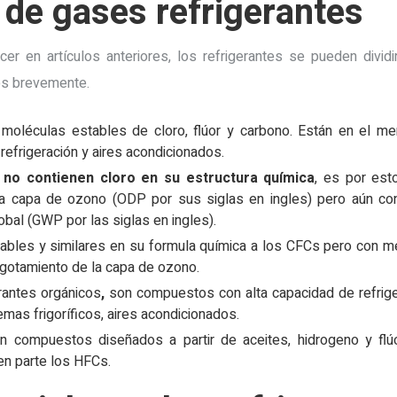
 de gases refrigerantes
r en artículos anteriores, los refrigerantes se pueden divid
los brevemente.
moléculas estables de cloro, flúor y carbono. Están en el m
 refrigeración y aires acondicionados.
e
no contienen cloro en su estructura química
, es por est
la capa de ozono (ODP por sus siglas en ingles) pero aún con
obal (GWP por las siglas en ingles).
bles y similares en su formula química a los CFCs pero con me
agotamiento de la capa de ozono.
rantes orgánicos
,
son compuestos con alta capacidad de refrige
emas frigoríficos, aires acondicionados.
son compuestos diseñados a partir de aceites, hidrogeno y flú
n parte los HFCs.