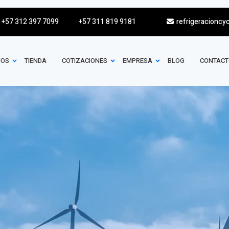
+57 312 397 7099
+57 311 819 9181
refrigeracioncy
IOS
TIENDA
COTIZACIONES
EMPRESA
BLOG
CONTACT