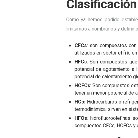
Clasificación
Como ya hemos podido establece
limitarnos a nombrarlos y definir
CFCs
: son compuestos con 
utilizados en sector el frío en
HFCs
: Son compuestos qu
potencial de agotamiento a 
potencial de calentamiento gl
HCFCs
: Son compuestos esta
tener un menor potencial de 
HCs:
Hidrocarburos o refrige
termodinámica, sirven en sist
HFOs
: hidrofluoroolefinas 
compuestos CFCs, HCFCs y e