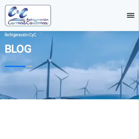
Refrigeración CyC
BLOG