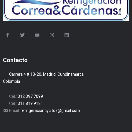
Contacto
Carrera 4 # 13-20, Madrid, Cundinamarca,
Colombia
Cel.:
312 397 7099
Cel.:
311 819 9181
Email:
refrigeracioncycltda@gmail.com