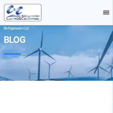
Refrigeración CyC
BLOG