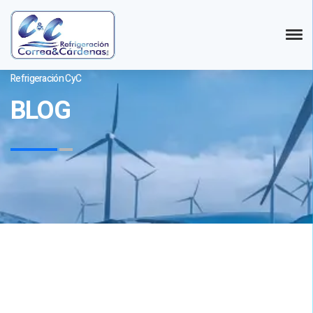
Refrigeración CyC
BLOG