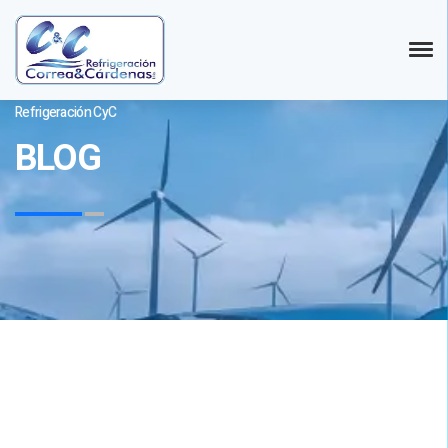
Refrigeración CyC
BLOG