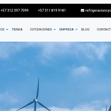
+57 312 397 7099
+57 311 819 9181
refrigeracioncy
IOS
TIENDA
COTIZACIONES
EMPRESA
BLOG
CONTACT