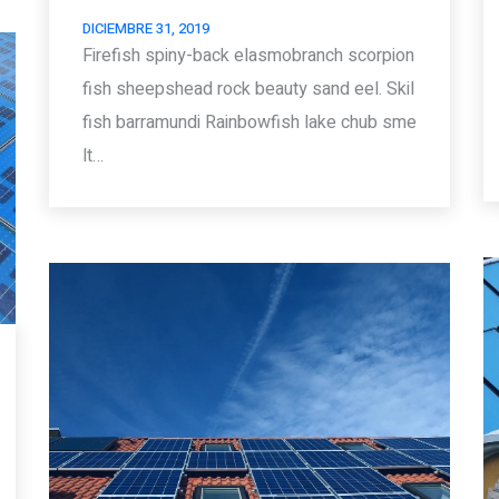
DICIEMBRE 31, 2019
Firefish spiny-back elasmobranch scorpion
fish sheepshead rock beauty sand eel. Skil
fish barramundi Rainbowfish lake chub sme
lt…