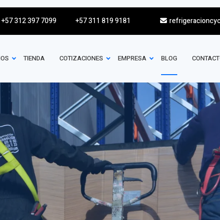
+57 312 397 7099
+57 311 819 9181
refrigeracioncy
IOS
TIENDA
COTIZACIONES
EMPRESA
BLOG
CONTACT