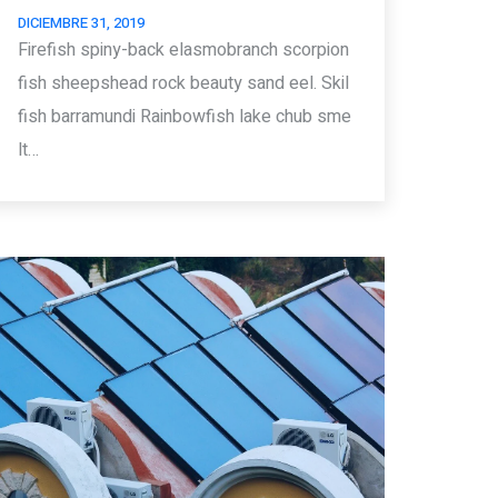
DICIEMBRE 31, 2019
Firefish spiny-back elasmobranch scorpion
fish sheepshead rock beauty sand eel. Skil
fish barramundi Rainbowfish lake chub sme
lt…